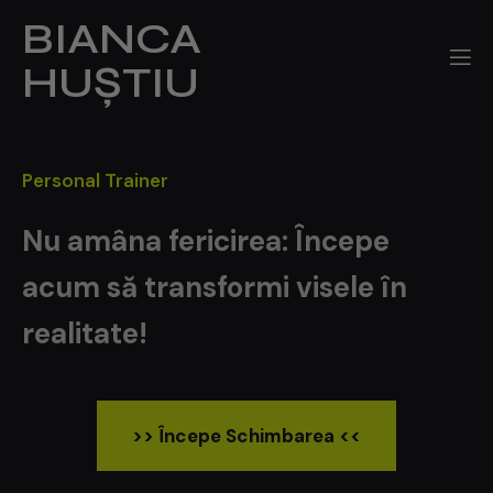
BIANCA
S
a
HUȘTIU
r
i
l
a
Personal Trainer
c
o
Nu amâna fericirea: Începe
n
acum să transformi visele în
ț
i
realitate!
n
u
t
>> Începe Schimbarea <<