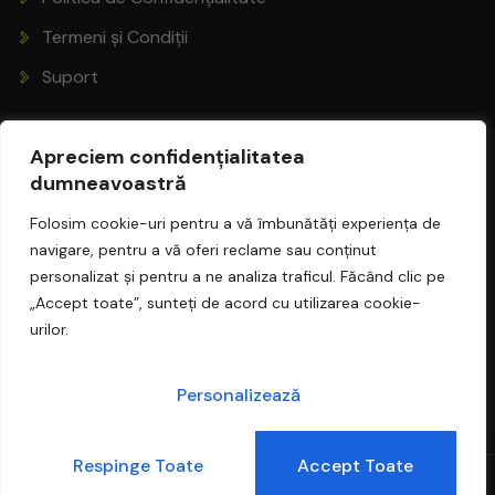
Termeni și Condiții
Suport
Apreciem confidențialitatea
dumneavoastră
BIANCA HUȘTIU
Folosim cookie-uri pentru a vă îmbunătăți experiența de
navigare, pentru a vă oferi reclame sau conținut
Personal Trainer
personalizat și pentru a ne analiza traficul. Făcând clic pe
„Accept toate”, sunteți de acord cu utilizarea cookie-
urilor.
Urmărește-mă și aici:
Personalizează
0
Respinge Toate
Accept Toate
Copyright © 2023. Designed by Crowne.ro