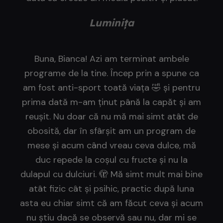
Luminița
Buna, Bianca! Azi am terminat ambele
programe de la tine. Încep prin a spune ca
am fost anti-sport toată viața 🤣 și pentru
prima dată m-am ținut până la capăt și am
reușit. Nu doar că nu mă mai simt atât de
obosită, dar în sfârșit am un program de
mese și acum când vreau ceva dulce, mă
duc repede la coșul cu fructe și nu la
dulapul cu dulciuri. 🫣 Mă simt mult mai bine
atât fizic cât și psihic, practic după luna
asta eu chiar simt că am făcut ceva și acum
nu știu dacă se observă sau nu, dar mi se