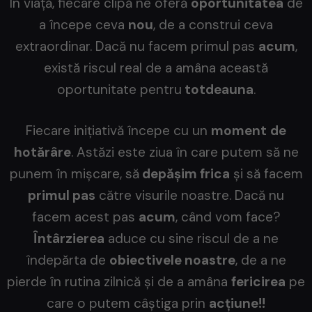
În viață, fiecare clipă ne oferă
oportunitatea
de
a începe ceva
nou
, de a construi ceva
extraordinar. Dacă nu facem primul pas
acum
,
există riscul real de a amâna această
oportunitate pentru
totdeauna
.
Fiecare inițiativă începe cu un
moment
de
hotărâre
. Astăzi este ziua în care putem să ne
punem în mișcare, să
depășim frica
și să facem
primul pas
către visurile noastre. Dacă nu
facem acest pas
acum
, când vom face?
Întârzierea
aduce cu sine riscul de a ne
îndepărta de
obiectivele noastre
, de a ne
pierde în rutina zilnică și de a amâna
fericirea
pe
care o putem câștiga prin
acțiune!!