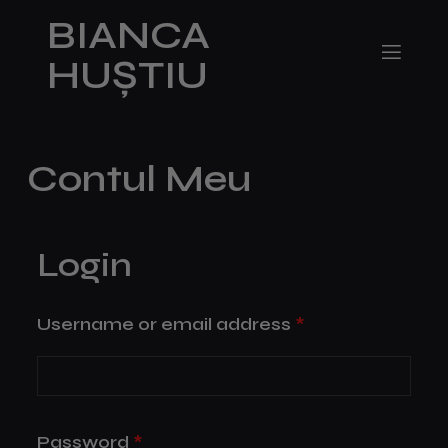
BIANCA
S
a
HUȘTIU
r
i
l
a
Contul Meu
c
o
n
Login
ț
i
n
Username or email address
*
u
t
Password
*