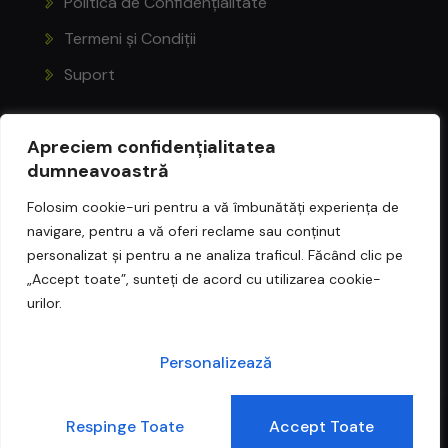
Politica de Confidențialitate
Termeni și Condiții
Suport
Apreciem confidențialitatea
dumneavoastră
BIANCA HUȘTIU
Folosim cookie-uri pentru a vă îmbunătăți experiența de
navigare, pentru a vă oferi reclame sau conținut
Personal Trainer
personalizat și pentru a ne analiza traficul. Făcând clic pe
„Accept toate”, sunteți de acord cu utilizarea cookie-
urilor.
Urmărește-mă și aici:
Personalizează
0
Respinge Toate
Accept Toate