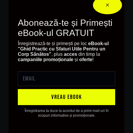
Abonează-te și Primești
A link to set a new password will be sent to your
email address.
eBook-ul GRATUIT
Datele dvs. personale vor fi folosite pentru a vă
Înregistrează-te și primești pe loc
eBook-ul
"Ghid Practic cu Sfaturi Utile Pentru un
sprijini experiența pe acest site web, pentru a
Corp Sănătos
"
, plus
acces
din timp la
gestiona accesul la contul dvs. și pentru alte
campaniile promoționale
și
oferte
!
scopuri descrise în
privacy policy
.
Register
VREAU EBOOK
Înregistrarea ta duce la acordul de a primi mail-uri în
scopuri informative și promoționale.
You have no subscriptions.
Browse products.